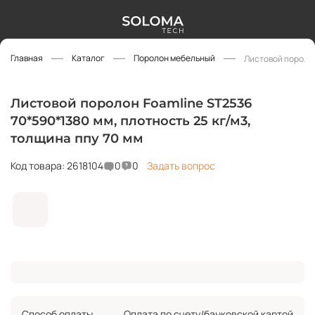
Главная
Каталог
Поролон мебельный
Листовой поролон
Листовой поролон Foamline ST2536
70*590*1380 мм, плотность 25 кг/м3,
толщина ппу 70 мм
Код товара: 2618104
0
0
Задать вопрос
Способ оплаты
Оплата по счету/банковской картой