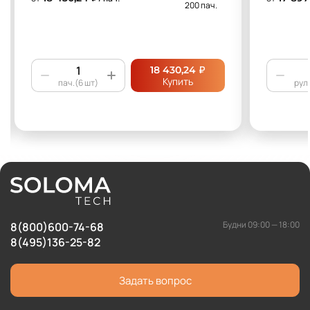
200 пач.
₽
18 430,24
Купить
пач.(6 шт)
рул.
Будни 09:00 — 18:00
8(800)600-74-68
8(495)136-25-82
Задать вопрос