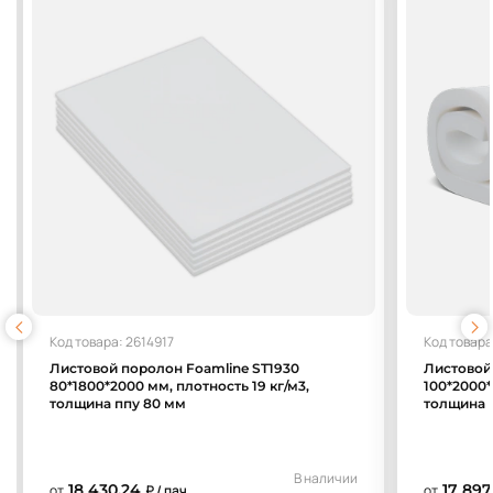
Код товара: 2614917
Код товара
Листовой поролон Foamline ST1930
Листовой
80*1800*2000 мм, плотность 19 кг/м3,
100*2000*
толщина ппу 80 мм
толщина 
В наличии
18 430,24
17 897
от
₽ / пач.
от