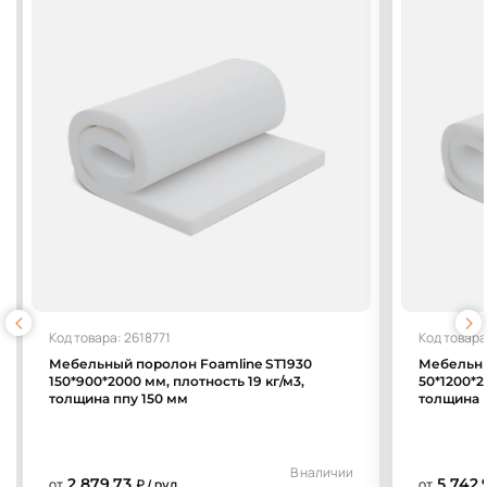
Код товара: 2618771
Код товара
Мебельный поролон Foamline ST1930
Мебельны
150*900*2000 мм, плотность 19 кг/м3,
50*1200*2
толщина ппу 150 мм
толщина 
В наличии
2 879,73
5 742,
от
₽ / рул.
от