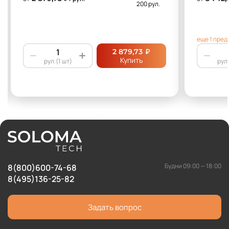
200 рул.
еще 1 пре
₽
2 879,73
Купить
рул.(1 шт)
рул.
Будни 09:00 — 18:00
8(800)600-74-68
8(495)136-25-82
Задать вопрос