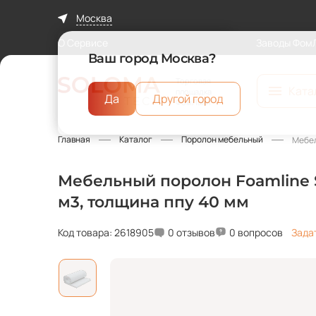
Москва
О Сервисе
Заводы Фом
Ваш город Москва?
Торговая
Ката
площадка
Да
Другой город
ФомЛайн
Главная
Каталог
Поролон мебельный
Мебел
Мебельный поролон Foamline S
м3, толщина ппу 40 мм
Код товара: 2618905
0 отзывов
0 вопросов
Зада