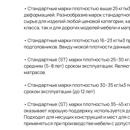
• Cтандартные марки плотностью выше 25 кг/м
деформацией. Разнообразие марок стандартног
сырье для изделий любой ценовой категории, к
класса, так и для дорогих моделей мебели и ма
• Cтандартные марки плотностью 16–23 кг/м3 п
подголовников. Ввиду низкой плотности данные
• Стандартные (ST) марки плотностью 25–30 кг
средним (5–8 лет) сроком эксплуатации. Явля
матрасов.
• Стандартные марки плотностью 30–35 кг/м3 п
сроком эксплуатации (до 12 лет).
• Стандартные (ST) марки плотностью 35–45 кг
оказывает хорошую поддержку, используется дл
Подходит для несущих конструкций и мест для 
применяться при производстве мебели с допусти