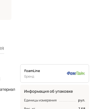
ия
FoamLine
Бренд
х
материал
Информация об упаковке
Единицы измерения
рул.
Вес, кг
7.68