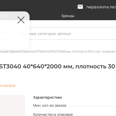
help@soloma.tec
Лайн
Бренды
лог
ьный поролон Foamline ST3040 40*640*2000 мм, плотность 30 кг/м3, толщина 
T3040 40*640*2000 мм, плотность 30 
ть вопрос
Характеристики
Мин. кол-во заказа
Количество в упаковке