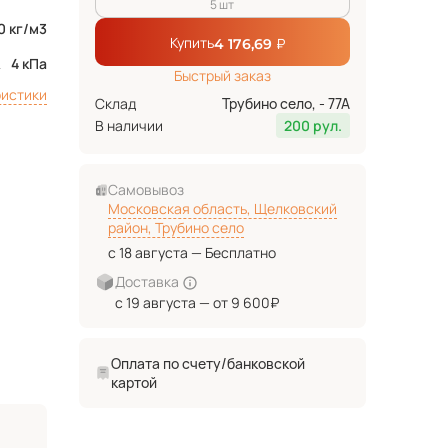
5 шт
0 кг/м3
Купить
₽
4 176,69
4 кПа
Быстрый заказ
ристики
Склад
Трубино село, - 77А
В наличии
200 рул.
Самовывоз
Московская область, Щелковский
район, Трубино село
с 18 августа — Бесплатно
Доставка
с 19 августа — от 9 600₽
Оплата по счету/банковской
картой