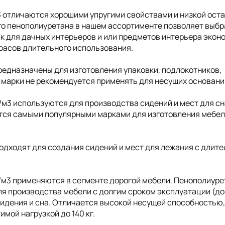
3 отличаются хорошими упругими свойствами и низкой ост
о пенополиуретана в нашем ассортименте позволяет выбр
ак для дачных интерьеров и или предметов интерьера экон
трасов длительного использования.
редназначены для изготовления упаковки, подлокотников,
 марки не рекомендуется применять для несущих основани
/м3 используются для производства сидений и мест для сн
ются самыми популярными марками для изготовления мебел
одходят для создания сидений и мест для лежания с длит
/м3 применяются в сегменте дорогой мебели. Пенополиуре
я производства мебели с долгим сроком эксплуатации (до 
сидения и сна. Отличается высокой несущей способностью
мой нагрузкой до 140 кг.