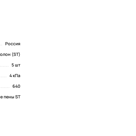
Россия
олон (ST)
5 шт
4 кПа
640
е пены ST