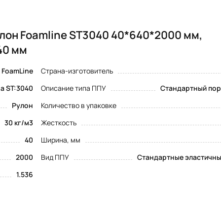
он Foamline ST3040 40*640*2000 мм,
40 мм
FoamLine
Страна-изготовитель
а ST:3040
Описание типа ППУ
Стандартный пор
Рулон
Количество в упаковке
30 кг/м3
Жесткость
40
Ширина, мм
2000
Вид ППУ
Стандартные эластичны
1.536