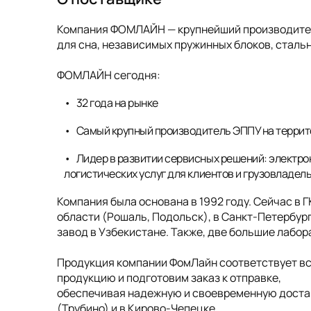
Компания ФОМЛАЙН — крупнейший производитель
для сна, независимых пружинных блоков, стальн
ФОМЛАЙН сегодня:
32 года на рынке
Самый крупный производитель ЭППУ на террит
Лидер в развитии сервисных решений: электро
логистических услуг для клиентов и грузовладел
Компания была основана в 1992 году. Сейчас в 
области (Рошаль, Подольск), в Санкт-Петербург
завод в Узбекистане. Также, две большие лабо
Продукция компании ФомЛайн соответствует в
продукцию и подготовим заказ к отправке,
обеспечивая надежную и своевременную достав
(Трубино) и в Кирово-Чепецке.