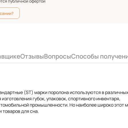
ется публичной офертой
исании?
авщике
Отзывы
Вопросы
Способы получен
тандартные (ST) марки поролона используются в различны
 изготовления губок, упаковок, спортивного инвентаря,
автомобильной промышленности. Но наиболее широко этот 
 товаров для сна.