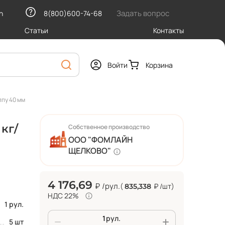
Задать вопрос
h
8(800)600-74-68
Статьи
Контакты
Войти
Корзина
ппу 40 мм
кг/
Собственное производство
ООО "ФОМЛАЙН
ЩЕЛКОВО"
4 176,69
₽
/рул.
(
₽
/шт
)
835,338
НДС 22%
1 рул.
рул.
5 шт