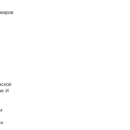
оваров
вской
е. И
м
ти