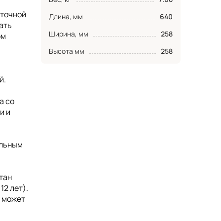
аточной
Длина, мм
640
ать
Ширина, мм
258
ом
Высота мм
258
й.
а со
и и
ельным
тан
12 лет).
, может