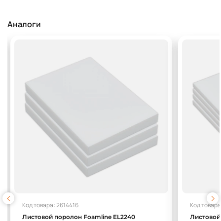
Аналоги
Код товара: 2614416
Код товара
Листовой поролон Foamline EL2240
Листовой