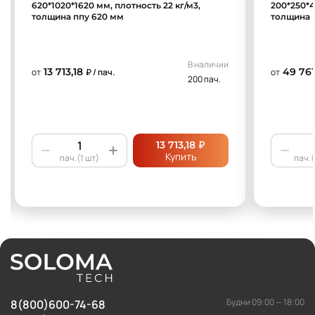
620*1020*1620 мм, плотность 22 кг/м3,
200*250*4
толщина ппу 620 мм
толщина 
В наличии
13 713,18
49 761
от
₽ / пач.
от
200 пач.
₽
13 713,18
Купить
пач.(1 шт)
пач.(
Будни 09:00 — 18:00
8(800)600-74-68