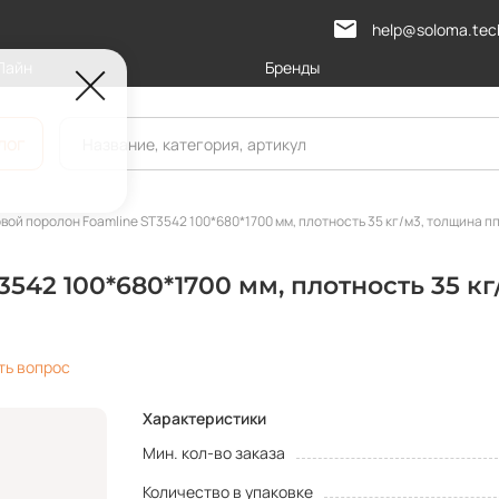
help@soloma.tec
Лайн
Бренды
лог
вой поролон Foamline ST3542 100*680*1700 мм, плотность 35 кг/м3, толщина пп
542 100*680*1700 мм, плотность 35 кг
ть вопрос
Характеристики
Мин. кол-во заказа
Количество в упаковке