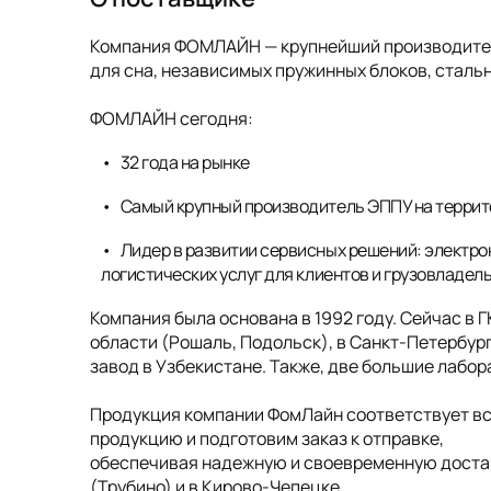
Компания ФОМЛАЙН — крупнейший производитель
для сна, независимых пружинных блоков, стальн
ФОМЛАЙН сегодня:
32 года на рынке
Самый крупный производитель ЭППУ на террит
Лидер в развитии сервисных решений: электро
логистических услуг для клиентов и грузовладел
Компания была основана в 1992 году. Сейчас в 
области (Рошаль, Подольск), в Санкт-Петербург
завод в Узбекистане. Также, две большие лабо
Продукция компании ФомЛайн соответствует в
продукцию и подготовим заказ к отправке,
обеспечивая надежную и своевременную достав
(Трубино) и в Кирово-Чепецке.