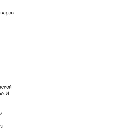
оваров
вской
е. И
м
ти