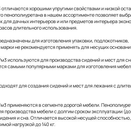
3 отличаются хорошими упругими свойствами и низкой ост
о пенополиуретана в нашем ассортименте позволяет выбр
ак для дачных интерьеров и или предметов интерьера экон
трасов длительного использования.
редназначены для изготовления упаковки, подлокотников,
 марки не рекомендуется применять для несущих основани
/м3 используются для производства сидений и мест для сн
ются самыми популярными марками для изготовления мебел
одходят для создания сидений и мест для лежания с длит
/м3 применяются в сегменте дорогой мебели. Пенополиуре
я производства мебели с долгим сроком эксплуатации (до 
сидения и сна. Отличается высокой несущей способностью
мой нагрузкой до 140 кг.