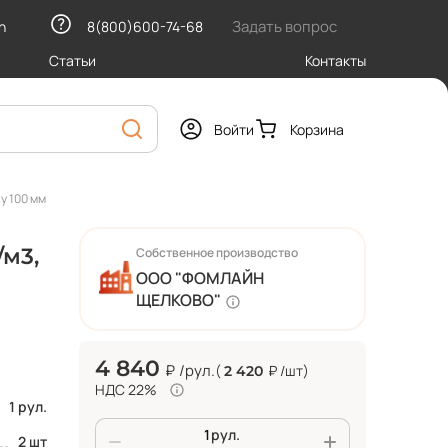
Задать вопрос
h
8(800)600-74-68
Статьи
Контакты
Войти
Корзина
у 100 мм
/м3,
Собственное производство
ООО "ФОМЛАЙН
ЩЕЛКОВО"
4 840
₽
/рул.
(
₽
/шт
)
2 420
НДС 22%
1 рул.
рул.
2 шт