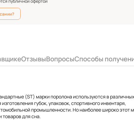
ется публичной офертой
исании?
авщике
Отзывы
Вопросы
Способы получен
тандартные (ST) марки поролона используются в различны
 изготовления губок, упаковок, спортивного инвентаря,
автомобильной промышленности. Но наиболее широко этот 
 товаров для сна.