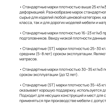
• Cтандартные марки плотностью выше 25 кг/м
деформацией. Разнообразие марок стандартног
сырье для изделий любой ценовой категории, к
класса, так и для дорогих моделей мебели и ма
• Cтандартные марки плотностью 16–23 кг/м3 п
подголовников. Ввиду низкой плотности данные
• Стандартные (ST) марки плотностью 25–30 кг
средним (5–8 лет) сроком эксплуатации. Явля
матрасов.
• Стандартные марки плотностью 30–35 кг/м3 п
сроком эксплуатации (до 12 лет).
• Стандартные (ST) марки плотностью 35–45 кг
оказывает хорошую поддержку, используется дл
Подходит для несущих конструкций и мест для 
применяться при производстве мебели с допусти