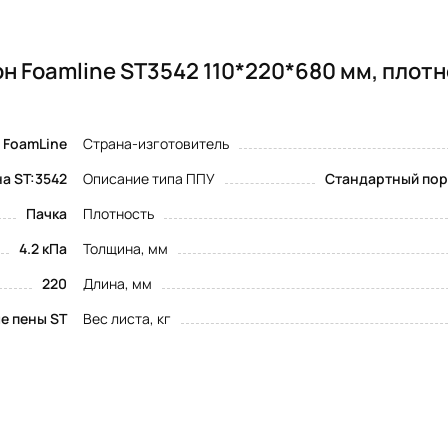
н Foamline ST3542 110*220*680 мм, плот
FoamLine
Страна-изготовитель
а ST:3542
Описание типа ППУ
Стандартный пор
Пачка
Плотность
4.2 кПа
Толщина, мм
220
Длина, мм
е пены ST
Вес листа, кг