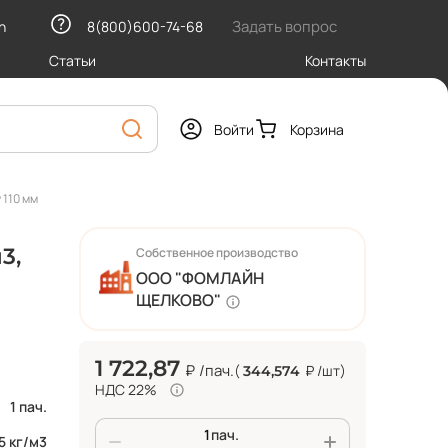
Задать вопрос
h
8(800)600-74-68
Статьи
Контакты
Войти
Корзина
 110 мм
3,
Собственное производство
ООО "ФОМЛАЙН
ЩЕЛКОВО"
1 722,87
₽
/пач.
(
₽
/шт
)
344,574
НДС 22%
1 пач.
пач.
5 кг/м3