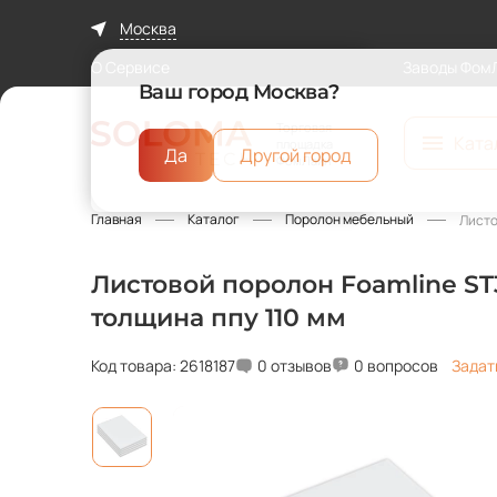
Москва
О Сервисе
Заводы Фом
Ваш город Москва?
Торговая
Ката
площадка
Да
Другой город
ФомЛайн
Главная
Каталог
Поролон мебельный
Листо
Листовой поролон Foamline ST3
толщина ппу 110 мм
Код товара: 2618187
0 отзывов
0 вопросов
Задат