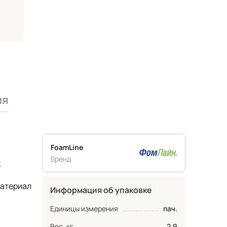
ия
FoamLine
Бренд
х
материал
Информация об упаковке
Единицы измерения
пач.
Вес, кг
2.9