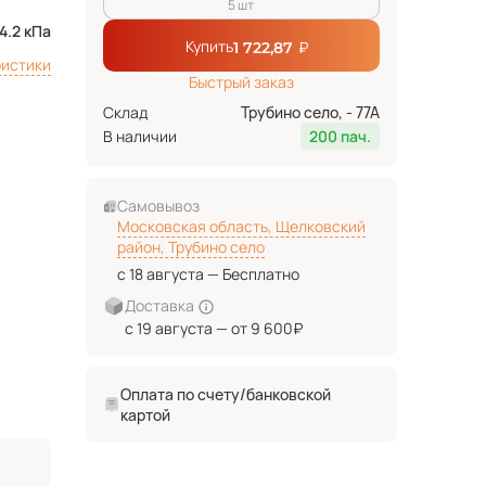
5 шт
4.2 кПа
Купить
₽
1 722,87
ристики
Быстрый заказ
Склад
Трубино село, - 77А
В наличии
200 пач.
Самовывоз
Московская область, Щелковский
район, Трубино село
с 18 августа — Бесплатно
Доставка
с 19 августа — от 9 600₽
Оплата по счету/банковской
картой