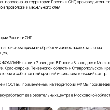
 поролона на территории России и СНГ, производитель т
ой проволоки и мебельного клея.
ории России и СНГ
нная система приема и обработки заявок, предоставление
ьцев,
ГК ФОМЛАЙН входят 7 заводов. В России 6 заводов: в Моско
е, Красноярске, Пензенской области и Ставропольском кра
ратории и собственный крупный исследовательский центр.
сем ГОСТам, применяемым на территории РФ Мы произведе
куработают два резательных центра в Московской облас