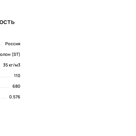
ность
Россия
олон (ST)
35 кг/м3
110
680
0.576