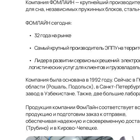
Компания ФОМЛАЙН — крупнейший производитель
для сна, независимых пружинных блоков, стальн
ФОМЛАЙН сегодня:
32 года на рынке
Самый крупный производитель ЭППУ на террит
Лидер в развитии сервисных решений: электро
логистических услуг для клиентов и грузовладел
Компания была основана в 1992 году. Сейчас в 
области (Рошаль, Подольск), в Санкт-Петербург
завод в Узбекистане. Также, две большие лабо
Продукция компании ФомЛайн соответствует в
продукцию и подготовим заказ к отправке,
обеспечивая надежную и своевременную достав
(Трубино) и в Кирово-Чепецке.