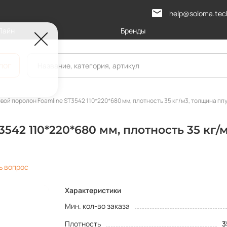
help@soloma.tec
Лайн
Бренды
лог
вой поролон Foamline ST3542 110*220*680 мм, плотность 35 кг/м3, толщина ппу
542 110*220*680 мм, плотность 35 кг/м
ь вопрос
Характеристики
Мин. кол-во заказа
Плотность
3