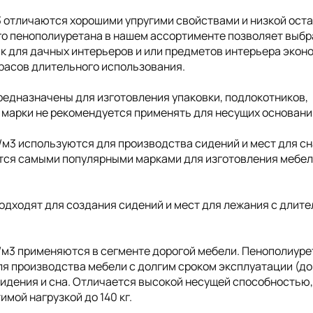
3 отличаются хорошими упругими свойствами и низкой ост
о пенополиуретана в нашем ассортименте позволяет выбр
ак для дачных интерьеров и или предметов интерьера экон
трасов длительного использования.
редназначены для изготовления упаковки, подлокотников,
 марки не рекомендуется применять для несущих основани
/м3 используются для производства сидений и мест для сн
ются самыми популярными марками для изготовления мебел
одходят для создания сидений и мест для лежания с длит
/м3 применяются в сегменте дорогой мебели. Пенополиуре
я производства мебели с долгим сроком эксплуатации (до 
сидения и сна. Отличается высокой несущей способностью
мой нагрузкой до 140 кг.