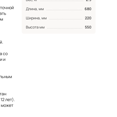
аточной
Длина, мм
680
ать
Ширина, мм
220
ом
Высота мм
550
й.
а со
и и
ельным
тан
12 лет).
, может