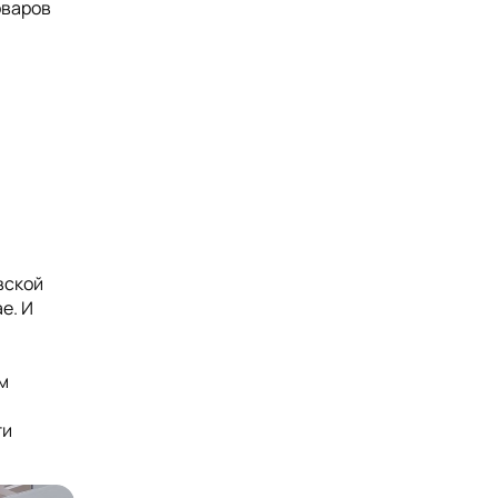
оваров
вской
е. И
м
ти