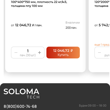
100*400*750 мм, плотность 22 кг/м3,
120*2000*
толщина ппу 100 мм
толщина 
В наличии
12 046,72
5 742,
от
₽ / пач.
от
200 пач.
еще 1 пре
₽
12 046,72
Купить
пач.(30 шт)
рул.
Будни 09:00 — 18:00
8(800)600-74-68