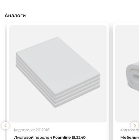
Аналоги
Код товара: 2617016
Код товара
Листовой поролон Foamline EL2240
Мебельны