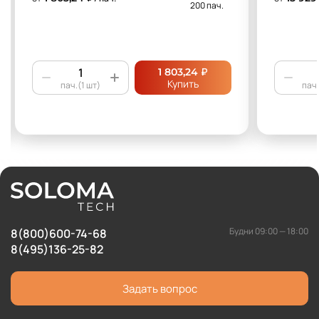
200 пач.
₽
1 803,24
Купить
пач.(1 шт)
пач.
Будни 09:00 — 18:00
8(800)600-74-68
8(495)136-25-82
Задать вопрос