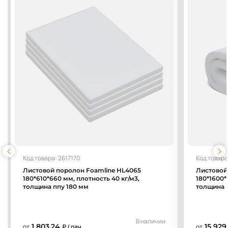
Код товара: 2617170
Код товара
Листовой поролон Foamline HL4065
Листовой
180*610*660 мм, плотность 40 кг/м3,
180*1600*
толщина ппу 180 мм
толщина 
В наличии
1 803,24
15 929
от
₽ / пач.
от