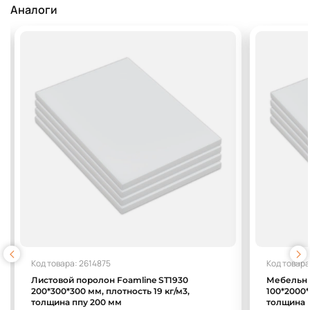
Аналоги
Код товара: 2614875
Код товара
Листовой поролон Foamline ST1930
Мебельны
200*300*300 мм, плотность 19 кг/м3,
100*2000*
толщина ппу 200 мм
толщина 