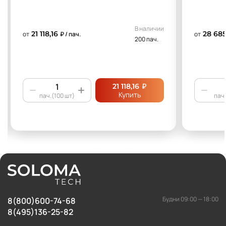
В наличии
21 118,16
28 685
от
₽ / пач.
от
200 пач.
₽
21 118,16
Купить
пач.(100 шт)
пач.
Будни 09:00 — 18:00
8(800)600-74-68
8(495)136-25-82