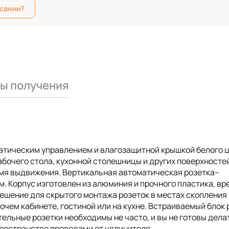
исании?
ы получения
атическим управлением и влагозащитной крышкой белого ц
рабочего стола, кухонной столешницы и других поверхносте
мя выдвижения. Вертикальная автоматическая розетка–
. Корпус изготовлен из алюминия и прочного пластика, вр
решение для скрытого монтажа розеток в местах скопления
бочем кабинете, гостиной или на кухне. Встраиваемый блок 
тельные розетки необходимы не часто, и вы не готовы дела
пространство проводами от удлинителя.