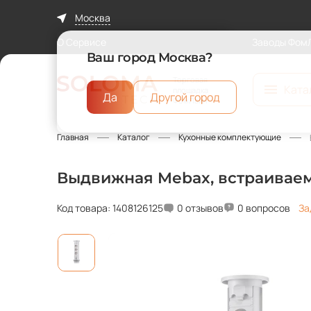
Москва
О Сервисе
Заводы Фом
Ваш город Москва?
Торговая
Ката
площадка
Да
Другой город
ФомЛайн
Главная
Каталог
Кухонные комплектующие
Выдвижная Mebax, встраиваем
Код товара: 1408126125
0 отзывов
0 вопросов
За