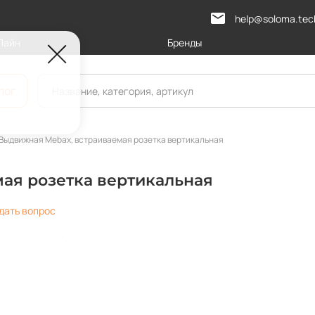
help@soloma.tec
Лайн
Бренды
лог
Выдвижная Mebax, встраиваемая розетка вертикальная
ая розетка вертикальная
дать вопрос