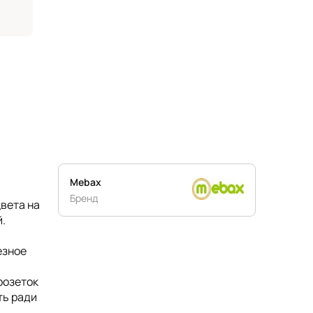
Mebax
Бренд
вета на
й.
езное
розеток
ть ради