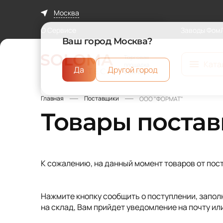
Москва
О Сервисе
Заводы Фом
Ваш город Москва?
Торговая
Ката
площадка
Да
Другой город
ФомЛайн
Главная
Поставщики
ООО "ФОРМАТ"
Товары поста
К сожалению, на данный момент товаров от пос
Нажмите кнопку сообщить о поступлении, заполн
на склад, Вам прийдет уведомление на почту ил