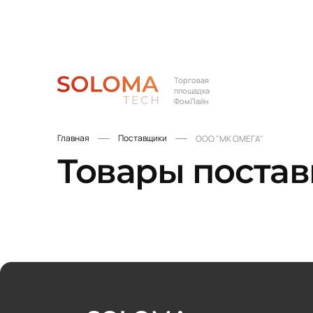
Торговая
площадка
ФомЛайн
Главная
Поставщики
ООО "МК ОМЕГА"
Товары поста