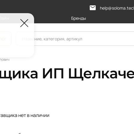
help@soloma.tec
Лайн
Бренды
лог
лович
вщика ИП Щелкаче
тавщика нет в наличии