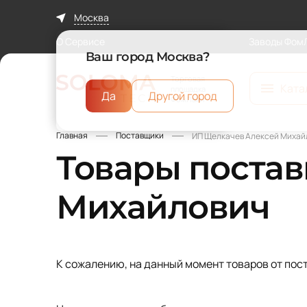
Москва
О Сервисе
Заводы Фом
Ваш город Москва?
Торговая
Ката
площадка
Да
Другой город
ФомЛайн
Главная
Поставщики
ИП Щелкачев Алексей Михай
Товары поста
Михайлович
К сожалению, на данный момент товаров от пос