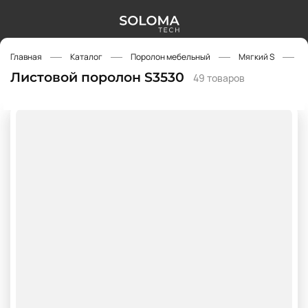
Главная
Каталог
Поролон мебельный
Мягкий S
S
Листовой поролон S3530
49 товаров