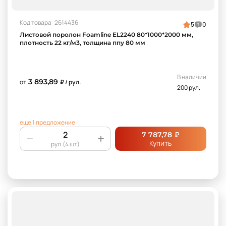
Код товара: 2614436
5
0
Листовой поролон Foamline EL2240 80*1000*2000 мм,
плотность 22 кг/м3, толщина ппу 80 мм
В наличии
3 893,89
от
₽ / рул.
200 рул.
еще 1 предложение
₽
7 787,78
Купить
рул.(4 шт)