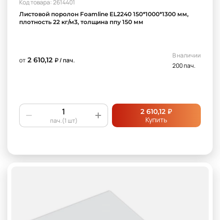
Код товара: 2614401
Листовой поролон Foamline EL2240 150*1000*1300 мм,
плотность 22 кг/м3, толщина ппу 150 мм
В наличии
2 610,12
от
₽ / пач.
200 пач.
₽
2 610,12
Купить
пач.(1 шт)