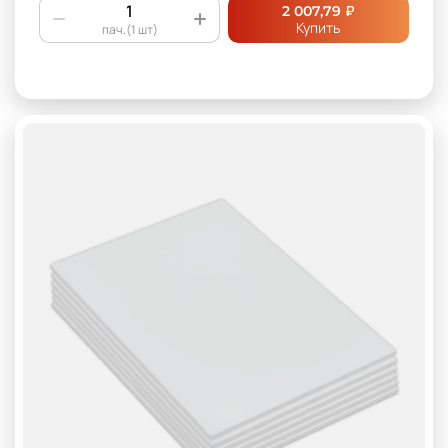
₽
2 007,79
Купить
пач.(1 шт)