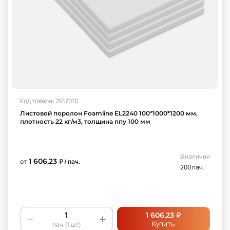
Код товара: 2617010
Листовой поролон Foamline EL2240 100*1000*1200 мм,
плотность 22 кг/м3, толщина ппу 100 мм
В наличии
1 606,23
от
₽ / пач.
200 пач.
₽
1 606,23
Купить
пач.(1 шт)