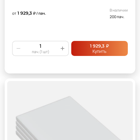
В наличии
1 929,3
от
₽ / пач.
200 пач.
₽
1 929,3
Купить
пач.(1 шт)