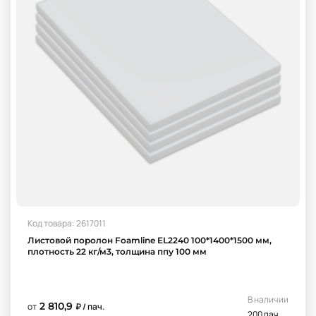
Код товара: 2617011
Листовой поролон Foamline EL2240 100*1400*1500 мм,
плотность 22 кг/м3, толщина ппу 100 мм
В наличии
2 810,9
от
₽ / пач.
200 пач.