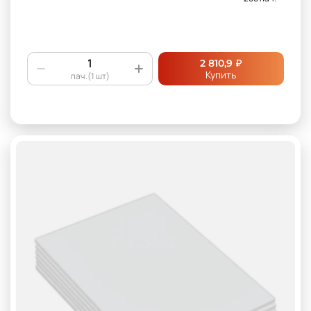
₽
2 810,9
Купить
пач.(1 шт)