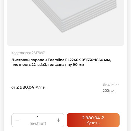
Код товара: 2617097
Листовой поролон Foamline EL2240 90*1330*1860 мм,
плотность 22 кг/м3, толщина ппу 90 мм
В наличии
2 980,04
от
₽ / пач.
200 пач.
₽
2 980,04
Купить
пач.(1 шт)