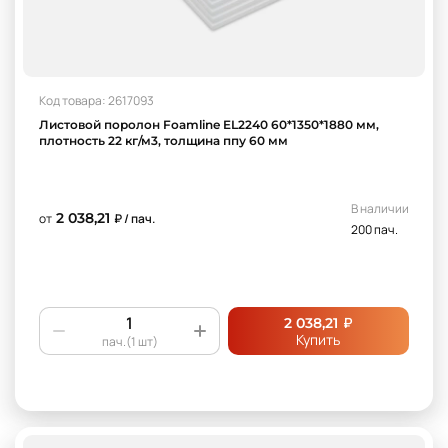
Код товара: 2617093
Листовой поролон Foamline EL2240 60*1350*1880 мм,
плотность 22 кг/м3, толщина ппу 60 мм
В наличии
2 038,21
от
₽ / пач.
200 пач.
₽
2 038,21
Купить
пач.(1 шт)