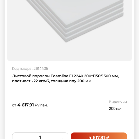
Код товара: 2614405
Листовой поролон Foamline EL2240 200*1150*1500 мм,
плотность 22 кг/м3, толщина ппу 200 мм
В наличии
4 617,91
от
₽ / пач.
200 пач.
₽
4 617,91