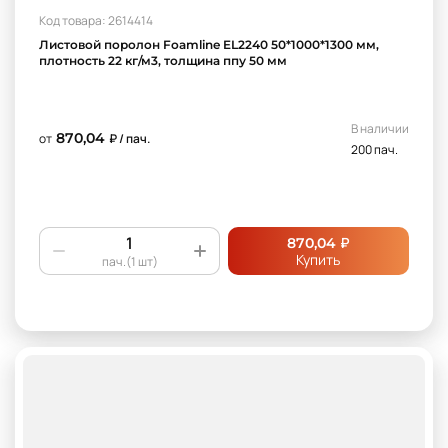
Код товара: 2614414
Листовой поролон Foamline EL2240 50*1000*1300 мм,
плотность 22 кг/м3, толщина ппу 50 мм
В наличии
870,04
от
₽ / пач.
200 пач.
₽
870,04
Купить
пач.(1 шт)