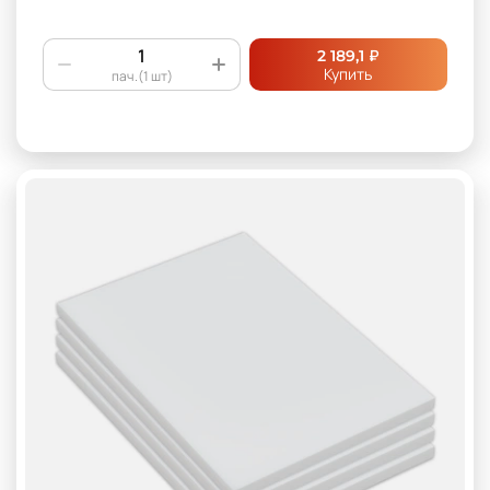
₽
2 189,1
Купить
пач.(1 шт)