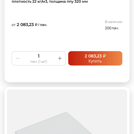
плотность 22 кг/м3, толщина ппу 320 мм
В наличии
2 083,23
от
₽ / пач.
200 пач.
₽
2 083,23
Купить
пач.(1 шт)