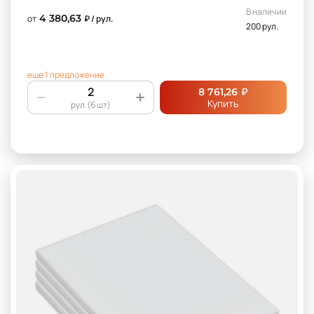
В наличии
4 380,63
от
₽ / рул.
200 рул.
еще 1 предложение
₽
8 761,26
Купить
рул.(6 шт)