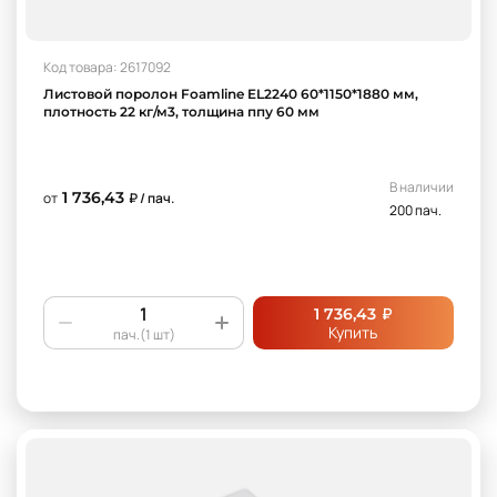
Код товара: 2617092
Листовой поролон Foamline EL2240 60*1150*1880 мм,
плотность 22 кг/м3, толщина ппу 60 мм
В наличии
1 736,43
от
₽ / пач.
200 пач.
₽
1 736,43
Купить
пач.(1 шт)