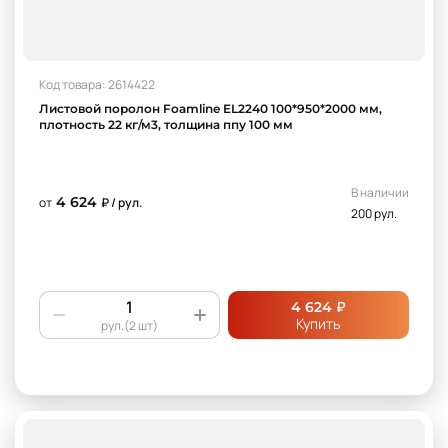
Код товара: 2614422
Листовой поролон Foamline EL2240 100*950*2000 мм,
плотность 22 кг/м3, толщина ппу 100 мм
В наличии
4 624
от
₽ / рул.
200 рул.
₽
4 624
Купить
рул.(2 шт)