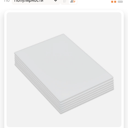
Популярности
По
EL3245
EL4050
HL2560
HL4065
Для дачной мебели
Для дивана
Для кресла
Для кровати
Для матраса
Для подголовников
Для подлокотников
Для сидений
Для спинок
Для стульев
Мебельный
Упаковочный