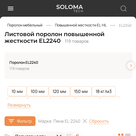
Поролон мебельный
Повышенной жесткости EL-HL
EL2240
Листовой поролон повышенной
жесткости EL2240
119 товаров
Поролон EL2240
119 товаров
10 мм
100 мм
120 мм
150 мм
18 кг/м3
20 мм
200 мм
22 кг/м3
25 кг/м3
25 мм
Развернуть
250 мм
30 мм
300 мм
32 кг/м3
40 кг/м3
Сбросить
Фильтр
Марка: Пена EL:2240
40 мм
400 мм
50 мм
60 мм
70 мм
80 мм
EL1832
EL2240
EL2345
EL2545