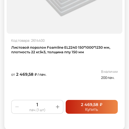
Код товара: 2614400
Листовой поролон Foamline EL2240 150*1000*1230 мм,
плотность 22 кг/м3, толщина ппу 150 мм
В наличии
2 469,58
от
₽ / пач.
200 пач.
₽
2 469,58
Купить
пач.(1 шт)