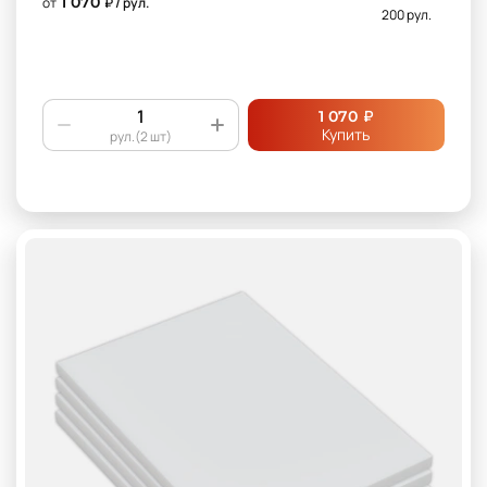
1 070
от
₽ / рул.
200 рул.
₽
1 070
Купить
рул.(2 шт)