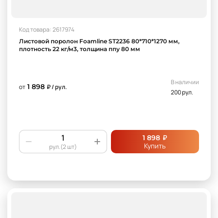
Код товара: 2617974
Листовой поролон Foamline ST2236 80*710*1270 мм,
плотность 22 кг/м3, толщина ппу 80 мм
В наличии
1 898
от
₽ / рул.
200 рул.
₽
1 898
Купить
рул.(2 шт)