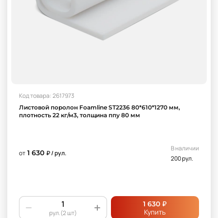
Код товара: 2617973
Листовой поролон Foamline ST2236 80*610*1270 мм,
плотность 22 кг/м3, толщина ппу 80 мм
В наличии
1 630
от
₽ / рул.
200 рул.
₽
1 630
Купить
рул.(2 шт)