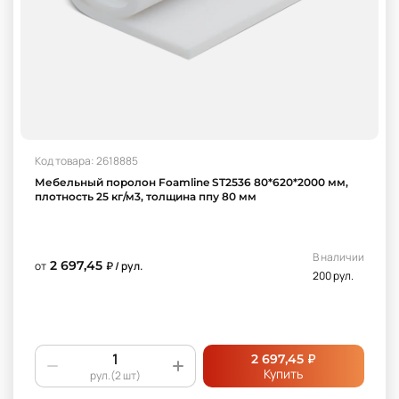
Код товара: 2618885
Мебельный поролон Foamline ST2536 80*620*2000 мм,
плотность 25 кг/м3, толщина ппу 80 мм
В наличии
2 697,45
от
₽ / рул.
200 рул.
₽
2 697,45
Купить
рул.(2 шт)