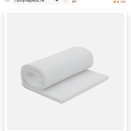
Популярности
По
ST2536
ST3040
ST3542
Для дачной мебели
Для дивана
Для кресла
Для кровати
Для матраса
Для обивки мебели
Для подголовников
Для подлокотников
Для спинок
Для стульев
Для упаковки
Мебельный