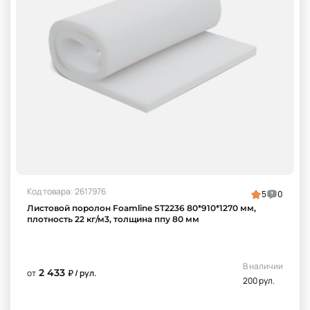
Код товара: 2617976
5
0
Листовой поролон Foamline ST2236 80*910*1270 мм,
плотность 22 кг/м3, толщина ппу 80 мм
В наличии
2 433
от
₽ / рул.
200 рул.