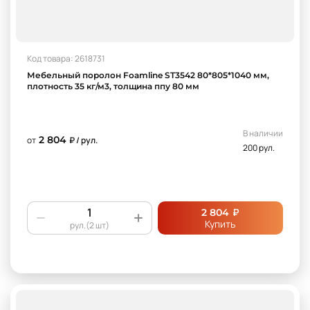
Код товара: 2618731
Мебельный поролон Foamline ST3542 80*805*1040 мм,
плотность 35 кг/м3, толщина ппу 80 мм
В наличии
2 804
от
₽ / рул.
200 рул.
₽
2 804
Купить
рул.(2 шт)