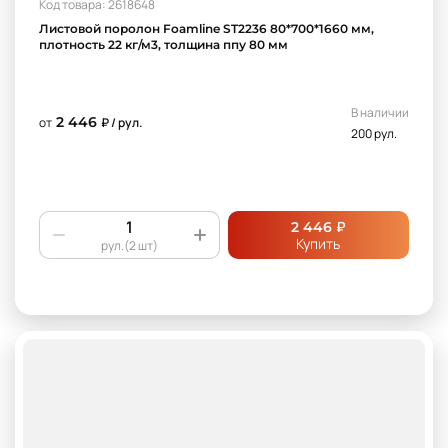
Код товара: 2618648
Листовой поролон Foamline ST2236 80*700*1660 мм,
плотность 22 кг/м3, толщина ппу 80 мм
В наличии
2 446
от
₽ / рул.
200 рул.
₽
2 446
Купить
рул.(2 шт)