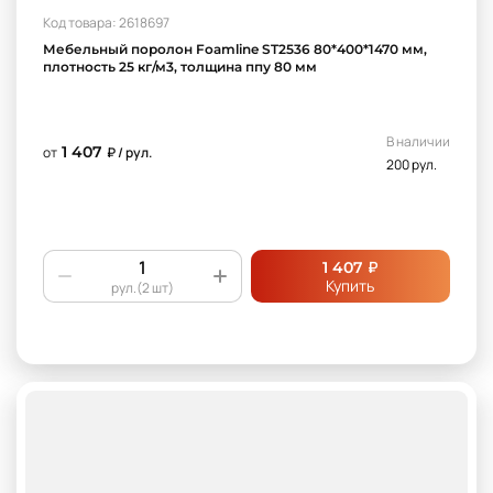
Код товара: 2618697
Мебельный поролон Foamline ST2536 80*400*1470 мм,
плотность 25 кг/м3, толщина ппу 80 мм
В наличии
1 407
от
₽ / рул.
200 рул.
₽
1 407
Купить
рул.(2 шт)