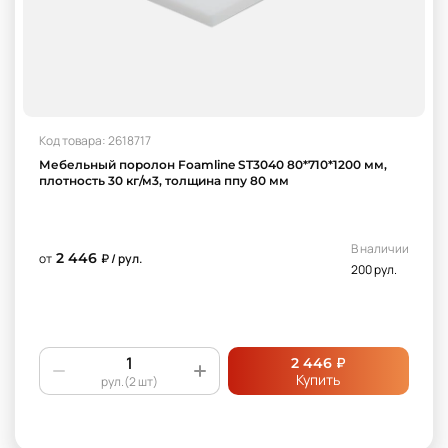
Код товара: 2618717
Мебельный поролон Foamline ST3040 80*710*1200 мм,
плотность 30 кг/м3, толщина ппу 80 мм
В наличии
2 446
от
₽ / рул.
200 рул.
₽
2 446
Купить
рул.(2 шт)