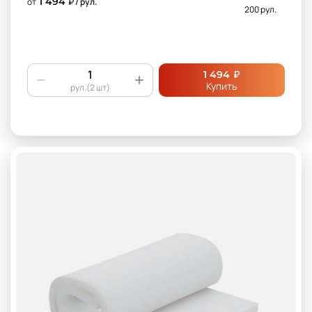
1 494
от
₽ / рул.
200 рул.
₽
1 494
Купить
рул.(2 шт)