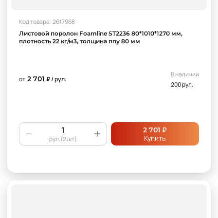
Код товара: 2617968
Листовой поролон Foamline ST2236 80*1010*1270 мм,
плотность 22 кг/м3, толщина ппу 80 мм
В наличии
2 701
от
₽ / рул.
200 рул.
₽
2 701
Купить
рул.(2 шт)