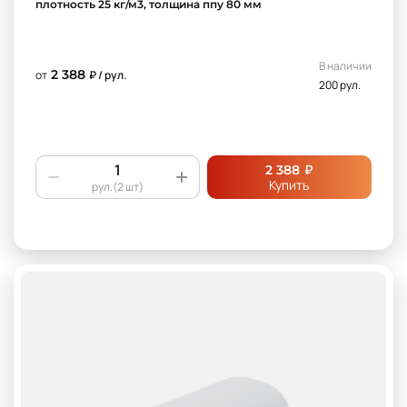
плотность 25 кг/м3, толщина ппу 80 мм
В наличии
2 388
от
₽ / рул.
200 рул.
₽
2 388
Купить
рул.(2 шт)