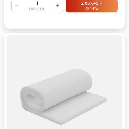
₽
2 067,45
Купить
пач.(9 шт)