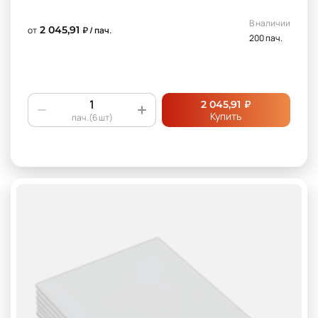
В наличии
2 045,91
от
₽ / пач.
200 пач.
₽
2 045,91
Купить
пач.(6 шт)