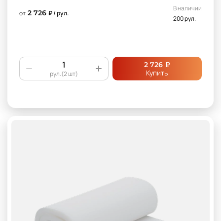
В наличии
2 726
от
₽ / рул.
200 рул.
₽
2 726
Купить
рул.(2 шт)