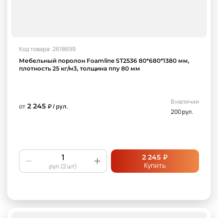
Код товара: 2618699
Мебельный поролон Foamline ST2536 80*680*1380 мм,
плотность 25 кг/м3, толщина ппу 80 мм
В наличии
2 245
от
₽ / рул.
200 рул.
₽
2 245
Купить
рул.(2 шт)