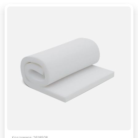
400 мм
50 мм
60 мм
70 мм
80 мм
hr поролон для дивана
VE
Вторично-вспененный поролон
для дивана поролон 100 мм
для дивана поролон 25 плотность
для дивана поролон 35 плотность
Для матраса
Для наматрасников
Для пуфика
жесткий поролон для матраса
плотный поролон для дивана
поролон для кровати 160х200
поролон для матраса 100 мм
поролон для матраса 20 см
поролон купить 160х200 для кровати 5 см толщина
Код товара: 2618508