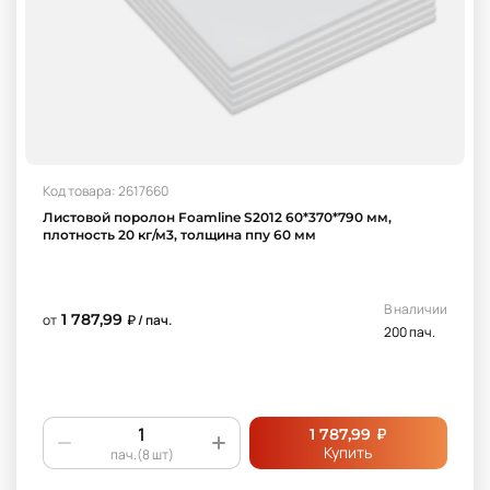
Код товара: 2617660
Листовой поролон Foamline S2012 60*370*790 мм,
плотность 20 кг/м3, толщина ппу 60 мм
В наличии
1 787,99
от
₽ / пач.
200 пач.
₽
1 787,99
Купить
пач.(8 шт)