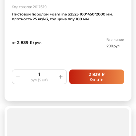
Код товара: 2617679
Листовой поролон Foamline S2525 100*450*2000 мм,
плотность 25 кг/м3, толщина ппу 100 мм
В наличии
2 839
от
₽ / рул.
200 рул.
₽
2 839
Купить
рул.(2 шт)