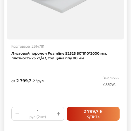
Код товара: 2614791
Листовой поролон Foamline S2525 80*610*2000 мм,
плотность 25 кг/м3, толщина ппу 80 мм
В наличии
2 799,7
от
₽ / рул.
200 рул.
₽
2 799,7
Купить
рул.(2 шт)