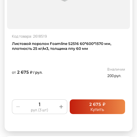
Код товара: 2618519
Листовой поролон Foamline S2516 60*600*1570 мм,
плотность 25 кг/м3, толщина ппу 60 мм
В наличии
2 675
от
₽ / рул.
200 рул.
₽
2 675
Купить
рул.(3 шт)