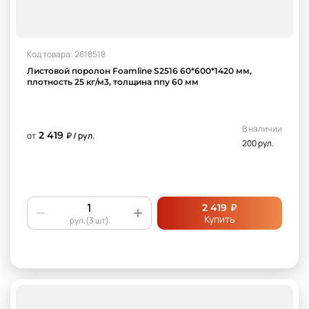
Код товара: 2618518
Листовой поролон Foamline S2516 60*600*1420 мм,
плотность 25 кг/м3, толщина ппу 60 мм
В наличии
2 419
от
₽ / рул.
200 рул.
₽
2 419
Купить
рул.(3 шт)