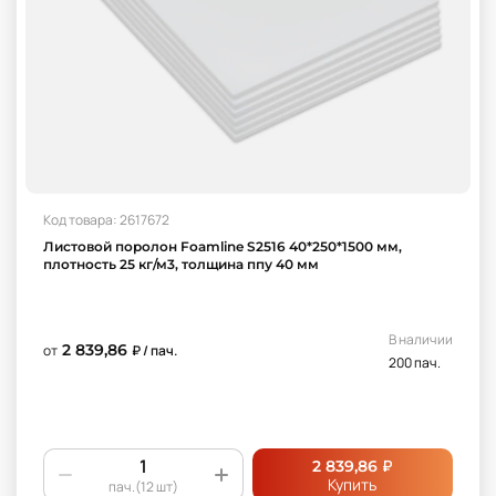
Код товара: 2617672
Листовой поролон Foamline S2516 40*250*1500 мм,
плотность 25 кг/м3, толщина ппу 40 мм
В наличии
2 839,86
от
₽ / пач.
200 пач.
₽
2 839,86
Купить
пач.(12 шт)