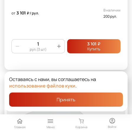
В наличии
3 101
от
₽ / рул.
200 рул.
₽
3 101
Купить
рул.(3 шт)
Оставаясь с нами, вы соглашаетесь на
использование файлов куки
.
Принять
Войти
Главная
Меню
Корзина