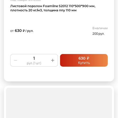
Поролон толстый
поролон толстый для матраса
Листовой поролон Foamline S2012 110*500*900 мм,
плотность 20 кг/м3, толщина ппу 110 мм
ппу 30 плотности
ппу 35 плотности
В наличии
630
от
₽ / рул.
200 рул.
₽
630
Купить
рул.(1 шт)