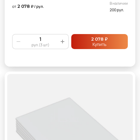
В наличии
2 078
от
₽ / рул.
200 рул.
₽
2 078
Купить
рул.(3 шт)