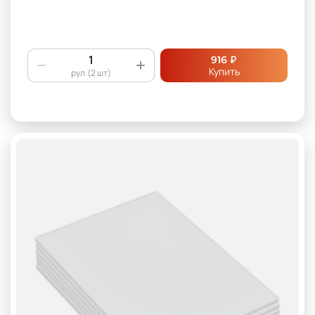
₽
916
Купить
рул.(2 шт)