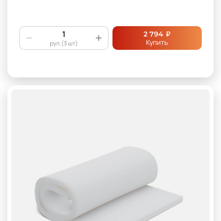
₽
2 794
Купить
рул.(3 шт)