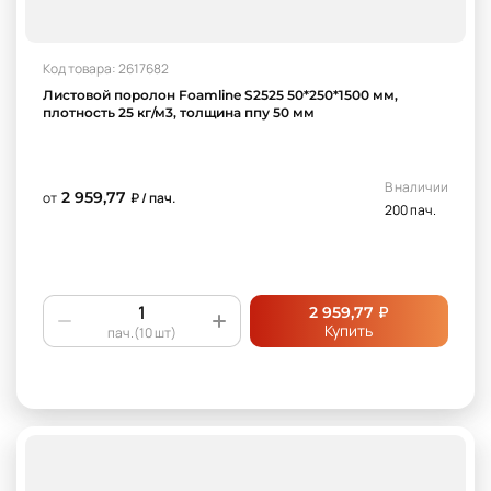
Код товара: 2617682
Листовой поролон Foamline S2525 50*250*1500 мм,
плотность 25 кг/м3, толщина ппу 50 мм
В наличии
2 959,77
от
₽ / пач.
200 пач.
₽
2 959,77
Купить
пач.(10 шт)