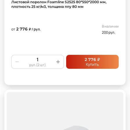
Листовой поролон Foamline S2525 80*550*2000 мм,
плотность 25 кг/м3, толщина ппу 80 мм
В наличии
2 776
от
₽ / рул.
200 рул.
₽
2 776
Купить
рул.(2 шт)