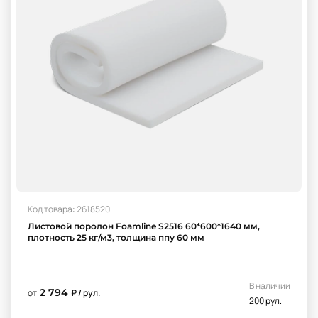
Код товара: 2618520
Листовой поролон Foamline S2516 60*600*1640 мм,
плотность 25 кг/м3, толщина ппу 60 мм
В наличии
2 794
от
₽ / рул.
200 рул.