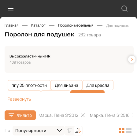
Главная
Каталог
Поролон мебельный
Для подушек
Поролон для подушек
232 товара
Высокоэластичный HR
409 товаров
ппу 25 плотности
Для дивана
Для кресла
Для кровати
Для матов
Для подушек
Развернуть
Для стульев
Упаковочный
Для подголовников
Фильтр
Марка: Пена S:2012
Марка: Пена S:2516
Для дачной мебели
Для подлокотников
Для спинки
Для сидений
Обивка мебели
Популярности
По
Для детской мебели
100 мм
150 мм
200 мм