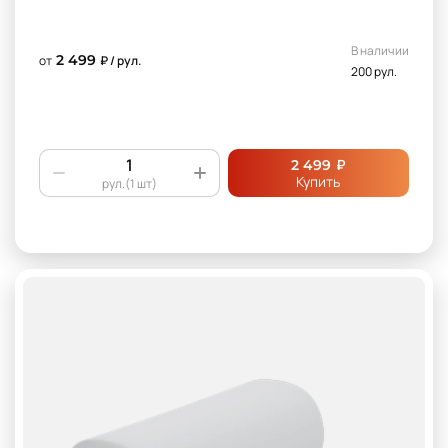
В наличии
2 499
от
₽ / рул.
200 рул.
₽
2 499
Купить
рул.(1 шт)