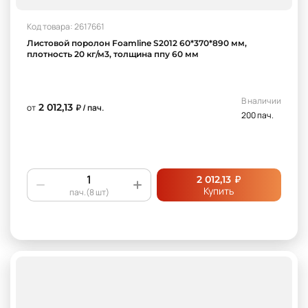
Код товара: 2617661
Листовой поролон Foamline S2012 60*370*890 мм,
плотность 20 кг/м3, толщина ппу 60 мм
В наличии
2 012,13
от
₽ / пач.
200 пач.
₽
2 012,13
Купить
пач.(8 шт)