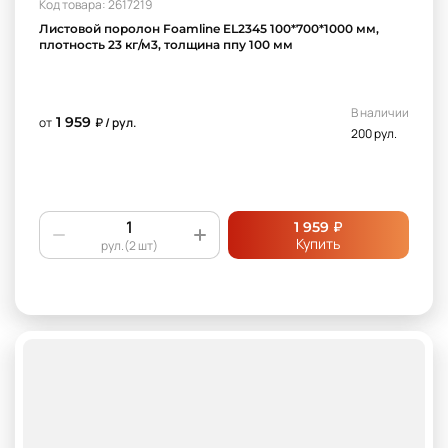
Код товара: 2617219
Листовой поролон Foamline EL2345 100*700*1000 мм,
плотность 23 кг/м3, толщина ппу 100 мм
В наличии
1 959
от
₽ / рул.
200 рул.
₽
1 959
Купить
рул.(2 шт)