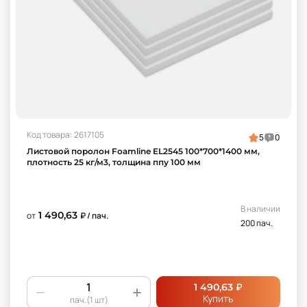
Код товара: 2617105
5
0
Листовой поролон Foamline EL2545 100*700*1400 мм,
плотность 25 кг/м3, толщина ппу 100 мм
В наличии
1 490,63
от
₽ / пач.
200 пач.
₽
1 490,63
Купить
пач.(1 шт)