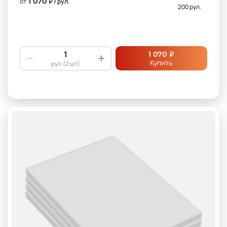
1 070
от
₽ / рул.
200 рул.
₽
1 070
Купить
рул.(2 шт)