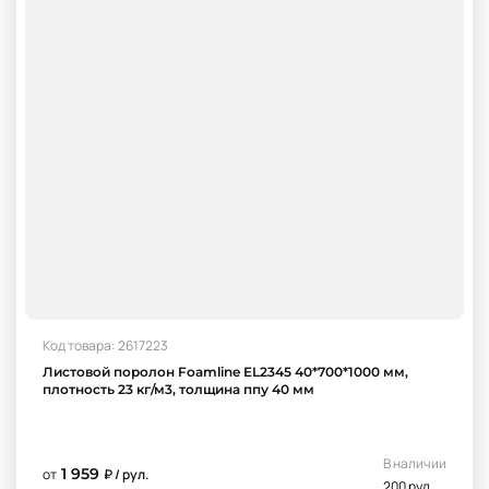
Код товара: 2617223
Листовой поролон Foamline EL2345 40*700*1000 мм,
плотность 23 кг/м3, толщина ппу 40 мм
В наличии
1 959
от
₽ / рул.
200 рул.