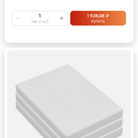
₽
1 928,08
Купить
пач.(1 шт)