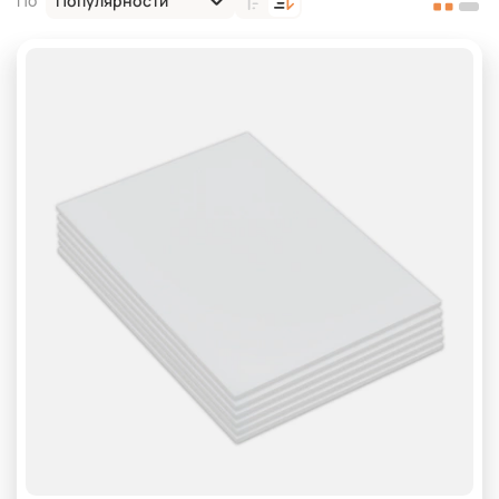
Популярности
По
Для детской мебели
100 мм
150 мм
200 мм
400 мм
50 мм
60 мм
70 мм
80 мм
hr поролон для дивана
VE
Вторично-вспененный поролон
для дивана поролон 100 мм
для дивана поролон 25 плотность
для дивана поролон 35 плотность
Для матраса
Для наматрасников
Для пуфика
жесткий поролон для матраса
плотный поролон для дивана
поролон для кровати 160х200
поролон для матраса 100 мм
поролон для матраса 20 см
поролон купить 160х200 для кровати 5 см толщина