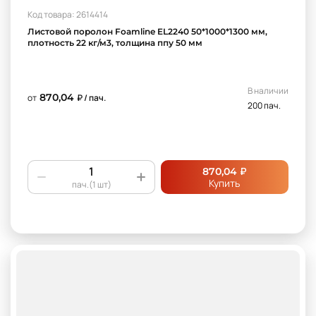
Код товара: 2614414
Поролон толстый
поролон толстый для матраса
Листовой поролон Foamline EL2240 50*1000*1300 мм,
плотность 22 кг/м3, толщина ппу 50 мм
ппу 30 плотности
ппу 35 плотности
В наличии
870,04
от
₽ / пач.
200 пач.
₽
870,04
Купить
пач.(1 шт)