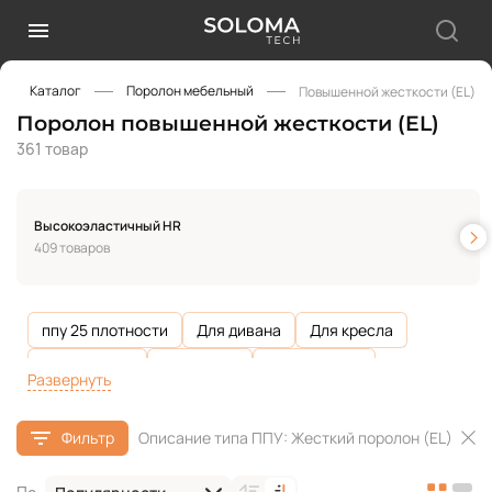
Каталог
Поролон мебельный
Повышенной жесткости (EL)
Поролон повышенной жесткости (EL)
361 товар
Высокоэластичный HR
409 товаров
ппу 25 плотности
Для дивана
Для кресла
Для кровати
Для матов
Для подушек
Развернуть
Для стульев
Упаковочный
Для подголовников
Фильтр
Описание типа ППУ: Жесткий поролон (EL)
Для дачной мебели
Для подлокотников
Для спинки
Для сидений
Обивка мебели