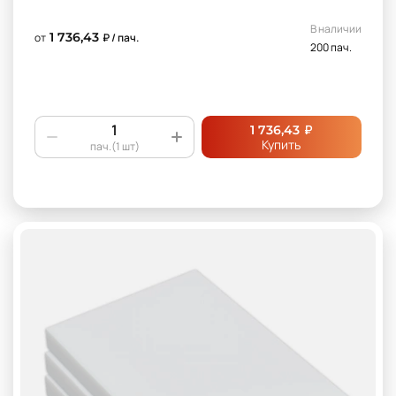
В наличии
1 736,43
от
₽ / пач.
200 пач.
₽
1 736,43
Купить
пач.(1 шт)