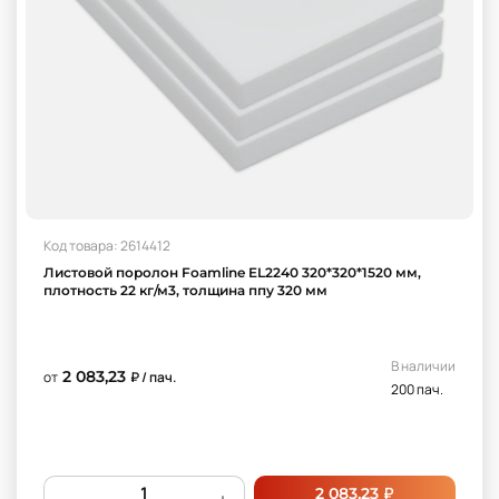
Код товара: 2614412
Листовой поролон Foamline EL2240 320*320*1520 мм,
плотность 22 кг/м3, толщина ппу 320 мм
В наличии
2 083,23
от
₽ / пач.
200 пач.
₽
2 083,23