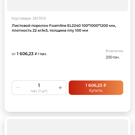
Код товара: 2617010
Листовой поролон Foamline EL2240 100*1000*1200 мм,
плотность 22 кг/м3, толщина ппу 100 мм
В наличии
1 606,23
от
₽ / пач.
200 пач.
₽
1 606,23
Купить
пач.(1 шт)