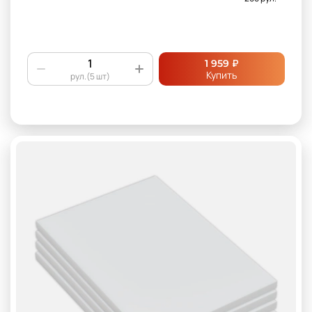
₽
1 959
Купить
рул.(5 шт)