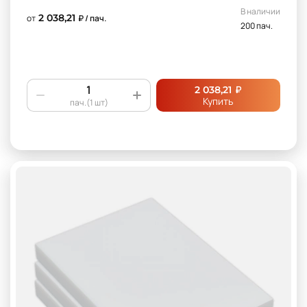
В наличии
2 038,21
от
₽ / пач.
200 пач.
₽
2 038,21
Купить
пач.(1 шт)