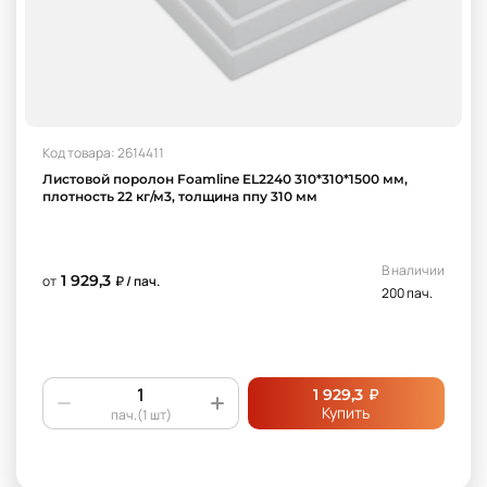
Код товара: 2614411
Листовой поролон Foamline EL2240 310*310*1500 мм,
плотность 22 кг/м3, толщина ппу 310 мм
В наличии
1 929,3
от
₽ / пач.
200 пач.
₽
1 929,3
Купить
пач.(1 шт)