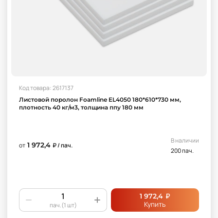
Код товара: 2617137
Листовой поролон Foamline EL4050 180*610*730 мм,
плотность 40 кг/м3, толщина ппу 180 мм
В наличии
1 972,4
от
₽ / пач.
200 пач.
₽
1 972,4
Купить
пач.(1 шт)