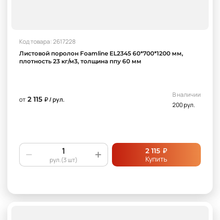
Код товара: 2617228
Листовой поролон Foamline EL2345 60*700*1200 мм,
плотность 23 кг/м3, толщина ппу 60 мм
В наличии
2 115
от
₽ / рул.
200 рул.
₽
2 115
Купить
рул.(3 шт)