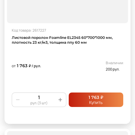
Код товара: 2617227
Листовой поролон Foamline EL2345 60*700*1000 мм,
плотность 23 кг/м3, толщина ппу 60 мм
В наличии
1 763
от
₽ / рул.
200 рул.
₽
1 763
Купить
рул.(3 шт)