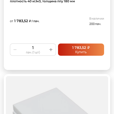
плотность 40 кг/м3, толщина ппу 180 мм
В наличии
1 783,52
от
₽ / пач.
200 пач.
₽
1 783,52
Купить
пач.(1 шт)