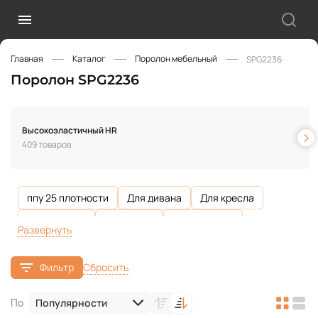
Главная
Каталог
Поролон мебельный
SPG2236
Поролон SPG2236
Высокоэластичный HR
409 товаров
ппу 25 плотности
Для дивана
Для кресла
Для кровати
Для матов
Для подушек
Развернуть
Для стульев
Упаковочный
Для подголовников
Сбросить
Фильтр
Для дачной мебели
Для подлокотников
Для спинки
Для сидений
Обивка мебели
Популярности
По
Для детской мебели
100 мм
150 мм
200 мм