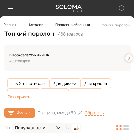
Главная
Каталог
Поролон мебельный
тонкий поролон
Тонкий поролон
468 товаров
Высокоэластичный HR
409 товаров
ппу 25 плотности
Для дивана
Для кресла
Для кровати
Для матов
Для подушек
Развернуть
Для стульев
Упаковочный
Для подголовников
Сбросить
Фильтр
Толщина, мм: до 30
Для дачной мебели
Для подлокотников
Для спинки
Для сидений
Обивка мебели
Популярности
По
Для детской мебели
100 мм
150 мм
200 мм