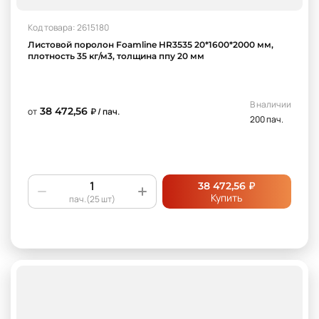
Код товара: 2615180
Листовой поролон Foamline HR3535 20*1600*2000 мм,
плотность 35 кг/м3, толщина ппу 20 мм
В наличии
38 472,56
от
₽ / пач.
200 пач.
₽
38 472,56
Купить
пач.(25 шт)