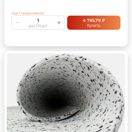
еще 1 предложение
₽
4 785,79
Купить
рул.(10 шт)