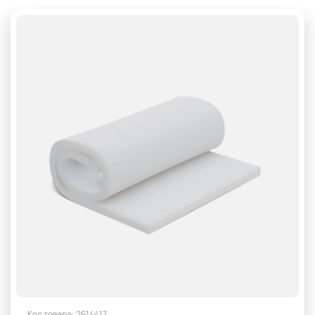
400 мм
50 мм
60 мм
70 мм
80 мм
hr поролон для дивана
VE
Вторично-вспененный поролон
для дивана поролон 100 мм
для дивана поролон 25 плотность
для дивана поролон 35 плотность
Для матраса
Для наматрасников
Для пуфика
жесткий поролон для матраса
плотный поролон для дивана
поролон для кровати 160х200
поролон для матраса 100 мм
поролон для матраса 20 см
поролон купить 160х200 для кровати 5 см толщина
Код товара: 2614417