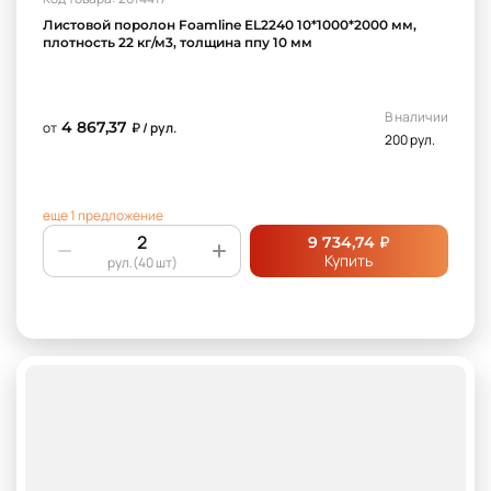
Поролон толстый
поролон толстый для матраса
Листовой поролон Foamline EL2240 10*1000*2000 мм,
плотность 22 кг/м3, толщина ппу 10 мм
ппу 30 плотности
ппу 35 плотности
В наличии
4 867,37
от
₽ / рул.
200 рул.
еще 1 предложение
₽
9 734,74
Купить
рул.(40 шт)