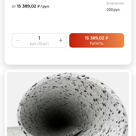
В наличии
15 389,02
от
₽ / рул.
200 рул.
₽
15 389,02
Купить
рул.(10 шт)