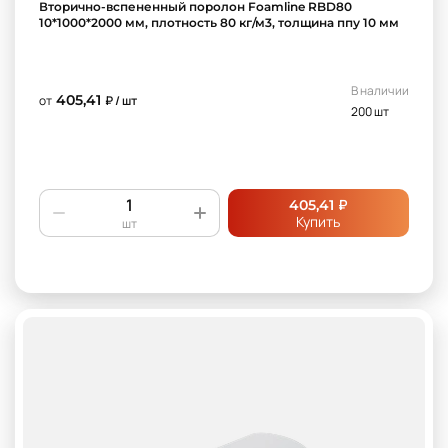
Вторично-вспененный поролон Foamline RBD80
10*1000*2000 мм, плотность 80 кг/м3, толщина ппу 10 мм
В наличии
405,41
от
₽ / шт
200 шт
₽
405,41
Купить
шт