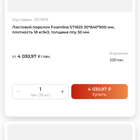
Код товара: 2617839
Листовой поролон Foamline ST1825 30*840*900 мм,
плотность 18 кг/м3, толщина ппу 30 мм
В наличии
4 030,97
от
₽ / пач.
200 пач.
₽
4 030,97
Купить
пач.(16 шт)