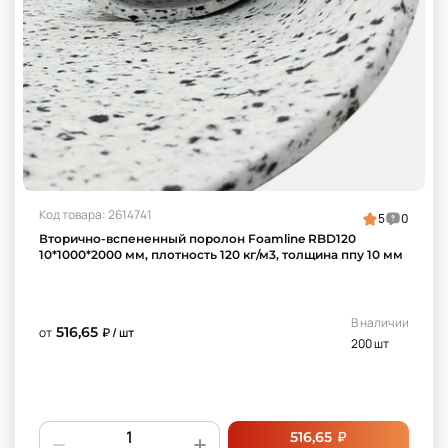
Код товара: 2614741
5
0
Вторично-вспененный поролон Foamline RBD120
10*1000*2000 мм, плотность 120 кг/м3, толщина ппу 10 мм
В наличии
516,65
от
₽ / шт
200 шт
₽
516,65