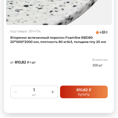
Код товара: 2614754
4
0
Вторично-вспененный поролон Foamline RBD80
20*1000*2000 мм, плотность 80 кг/м3, толщина ппу 20 мм
В наличии
810,82
от
₽ / шт
200 шт
₽
810,82
Купить
шт