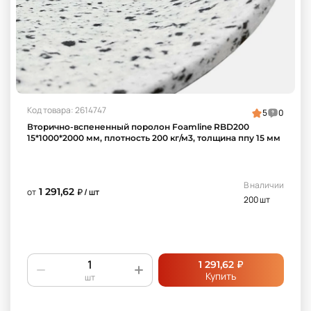
Код товара: 2614747
5
0
Вторично-вспененный поролон Foamline RBD200
15*1000*2000 мм, плотность 200 кг/м3, толщина ппу 15 мм
В наличии
1 291,62
от
₽ / шт
200 шт
₽
1 291,62
Купить
шт