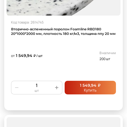
Код товара: 2614745
Вторично-вспененный поролон Foamline RBD180
20*1000*2000 мм, плотность 180 кг/м3, толщина ппу 20 мм
В наличии
1 549,94
от
₽ / шт
200 шт
₽
1 549,94
Купить
шт