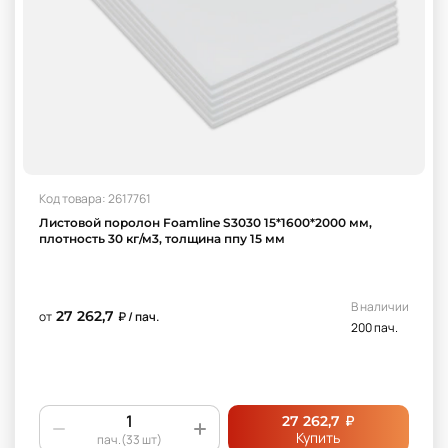
Код товара: 2617761
Листовой поролон Foamline S3030 15*1600*2000 мм,
плотность 30 кг/м3, толщина ппу 15 мм
В наличии
27 262,7
от
₽ / пач.
200 пач.
₽
27 262,7
Купить
пач.(33 шт)