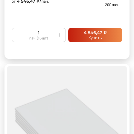
4 546,47
от
₽ / пач.
200 пач.
₽
4 546,47
Купить
пач.(16 шт)