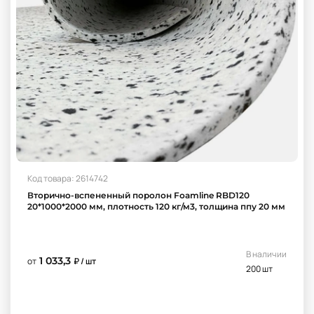
Код товара: 2614742
Вторично-вспененный поролон Foamline RBD120
20*1000*2000 мм, плотность 120 кг/м3, толщина ппу 20 мм
В наличии
1 033,3
от
₽ / шт
200 шт