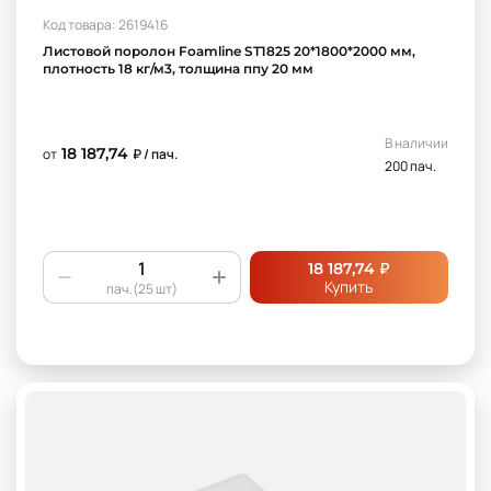
Код товара: 2619416
Листовой поролон Foamline ST1825 20*1800*2000 мм,
плотность 18 кг/м3, толщина ппу 20 мм
В наличии
18 187,74
от
₽ / пач.
200 пач.
₽
18 187,74
Купить
пач.(25 шт)