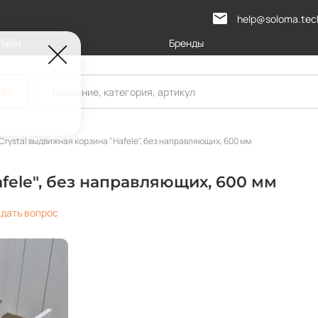
help@soloma.tec
Лайн
Бренды
лог
Crystal выдвижная корзина "Hafele", без направляющих, 600 мм
fele", без направляющих, 600 мм
дать вопрос