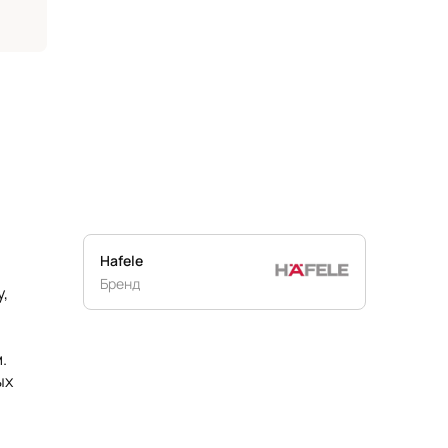
Hafele
Бренд
у,
.
ых