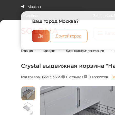
Москва
О Сервисе
Заводы Фом
Ваш город Москва?
Торговая
Ката
площадка
Да
Другой город
ФомЛайн
Главная
Каталог
Кухонные комплектующие
Crystal выдвижная корзина "Ha
Код товара: 1359313635
0 отзывов
0 вопросов
За