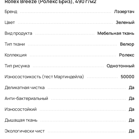
Rollex Breeze (Ролекс Бриз), 490 г/м2
Бренд
Лэзертач
Цвет
Зеленый
Вид продукта
Мебельная ткань
Тип ткани
Велюр
Коллекция
Ролекс
Тип рисунка
Однотонный
Износостоикость (тест Мартиндейла)
50000
Деликатная чистка
Да
Анти-бактериальный
Да
Износостойкий
Да
Дышащая ткань
Да
Экологически чист
Да