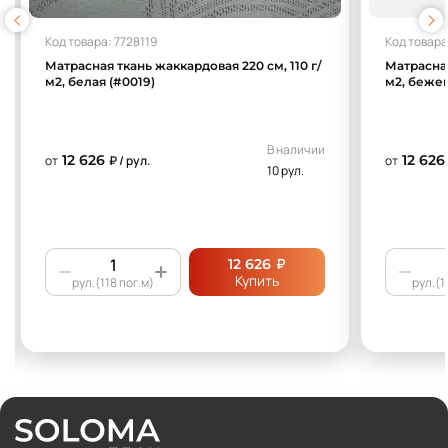
Код товара: 7728119
Код товара
Матрасная ткань жаккардовая 220 см, 110 г/
Матрасная
м2, белая (#0019)
м2, бежев
В наличии
12 626
12 626
от
₽ / рул.
от
10 рул.
₽
12 626
Купить
рул.(118 пог.м)
рул.(1