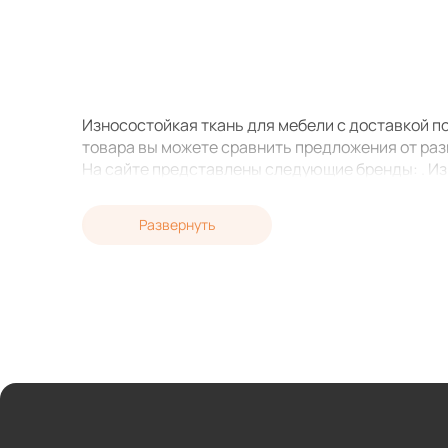
Износостойкая ткань для мебели с доставкой по
товара вы можете сравнить предложения от ра
На сайте представлены следующие бренды: . Из
изготовления или ремонта вашей мебели. Наша
Консультанты помогут на любых этапах работы 
Развернуть
Независимо от того, какой объем товара вам н
можем доставить товар в короткие сроки