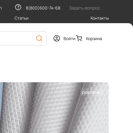
Задать вопрос
h
8(800)600-74-68
Статьи
Контакты
Войти
Корзина
реклама