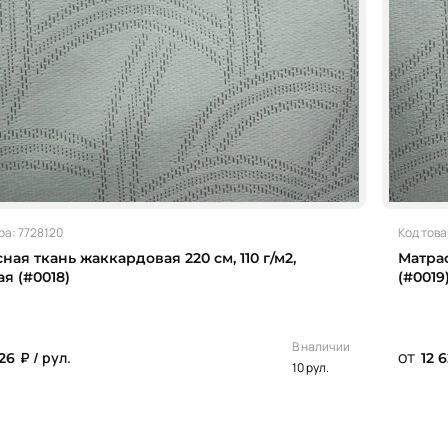
ра: 7728120
Код това
ная ткань жаккардовая 220 см, 110 г/м2,
Матрас
я (#0018)
(#0019
В наличии
от
₽ / рул.
626
12 
10 рул.