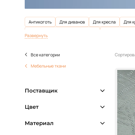
Антикоготь
Для диванов
Для кресла
Для 
Износостойкость 100 000 циклов
Плотность 250 
Развернуть
Плотность 340 г/м2
Плотность 360 г/м2
Плот
Плотность 435 г/м2
Плотность 440 г/м2
Плотн
Все категории
Сортиров
Плотность 560 г/м2
Полиэстер
С рисунком
Мебельные ткани
Поставщик
Цвет
Материал