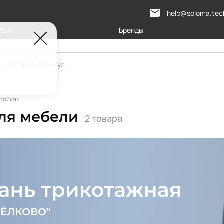
help@soloma.tec
Лайн
Бренды
тойкая
для мебели
2 товара