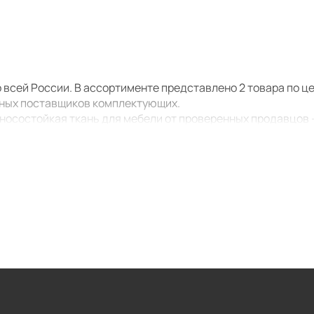
 всей России. В ассортименте представлено 2 товара по цен
зных поставщиков комплектующих.
носостойкая ткань для мебели от проверенных продавцов 
 команда гарантирует качество поставляемой функциональ
с сайтом.
еобходим, здесь сможете получить наилучшую цену, так-ка