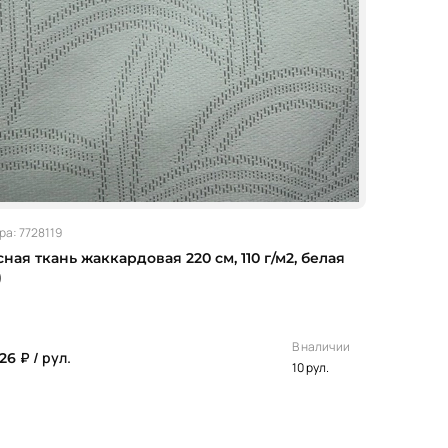
ра: 7728119
ная ткань жаккардовая 220 см, 110 г/м2, белая
)
В наличии
₽ / рул.
626
10 рул.