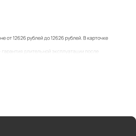
е от 12626 рублей до 12626 рублей. В карточке
- гарантия длительной эксплуатации после
ной и лицевой мебельной фурнитуры.
к мы сотрудничаем напрямую с производителем и