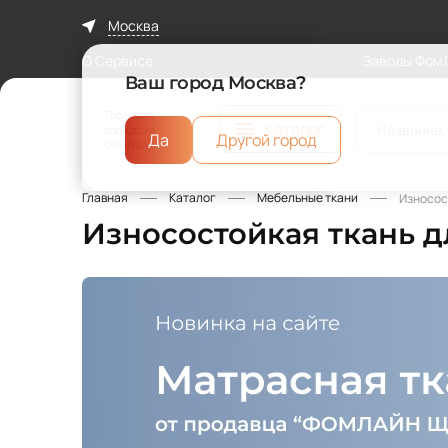
Москва
О Сервисе
Заводы Фом
Ваш город Москва?
Торговая
Каталог
площадка
Да
Другой город
ФомЛайн
Главная
Каталог
Мебельные ткани
Износос
Износостойкая ткань 