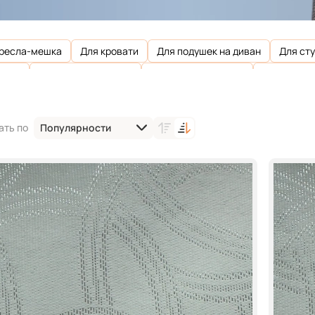
кресла-мешка
Для кровати
Для подушек на диван
Для ст
г/м2
Плотность 260 г/м2
Плотность 300 г/м2
Плотность 
ность 370 г/м2
Плотность 380 г/м2
Плотность 390 г/м2
П
ость 450 г/м2
Плотность 480 г/м2
Плотность 490 г/м2
П
Популярности
ать по