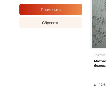
Применить
Сбросить
Код това
Матрас
бежева
от
12 