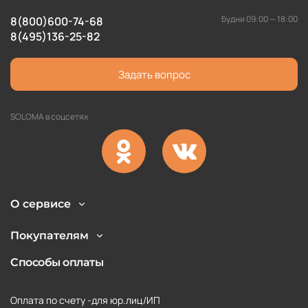
Консультанты помогут на любых этапах работы с
сайтом.
Будни 09:00 — 18:00
8(800)600-74-68
8(495)136-25-82
Независимо от того, какой объем товара вам
необходим, здесь сможете получить наилучшую цену,
Задать вопрос
так-как мы сотрудничаем напрямую с производителем
и можем доставить товар в короткие сроки
SOLOMA в соцсетях
О сервисе
Покупателям
Способы оплаты
Оплата по счету -для юр.лиц/ИП