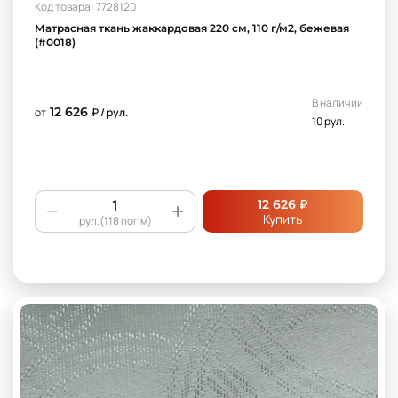
Код товара: 7728120
Матрасная ткань жаккардовая 220 см, 110 г/м2, бежевая
(#0018)
В наличии
12 626
от
₽ / рул.
10 рул.
₽
12 626
Купить
рул.(118 пог.м)