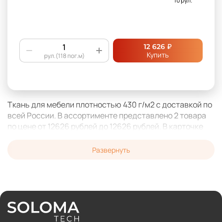
10 рул.
₽
12 626
Купить
рул.(118 пог.м)
Ткань для мебели плотностью 430 г/м2 с доставкой по
всей России. В ассортименте представлено 2 товара
по цене от 12626 рублей до 12626 рублей. В карточке
товара вы можете сравнить предложения от разных
поставщиков комплектующих.
Развернуть
На сайте представлены следующие бренды: . Ткань
для мебели плотностью 430 г/м2 от проверенных
продавцов - гарантия длительной эксплуатации после
изготовления или ремонта вашей мебели. Наша
команда гарантирует качество поставляемой
функциональной и лицевой мебельной фурнитуры.