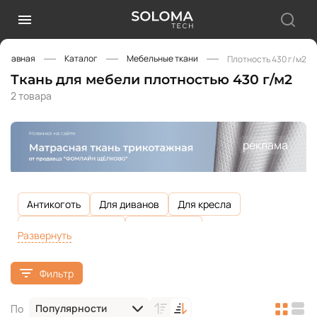
Главная
Каталог
Мебельные ткани
Плотность 430 г/м2
Ткань для мебели плотностью 430 г/м2
2 товара
реклама
Антикоготь
Для диванов
Для кресла
Для кресла-мешка
Для кровати
Развернуть
Для подушек на диван
Для стульев
Фильтр
Из дышащих материалов
Износостойкая
Износостойкость 100 000 циклов
Популярности
По