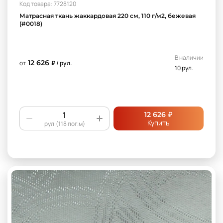
Код товара: 7728120
Матрасная ткань жаккардовая 220 см, 110 г/м2, бежевая
(#0018)
В наличии
12 626
от
₽ / рул.
10 рул.
₽
12 626
Купить
рул.(118 пог.м)