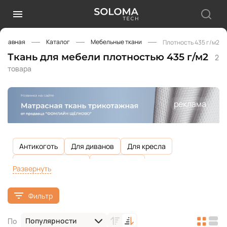
Главная
Каталог
Мебельные ткани
Плотность 435 г/м2
Ткань для мебели плотностью 435 г/м2
2
товара
реклама
Антикоготь
Для диванов
Для кресла
Для кресла-мешка
Для кровати
Развернуть
Для подушек на диван
Для стульев
Фильтр
Из дышащих материалов
Износостойкая
Износостойкость 100 000 циклов
Популярности
По