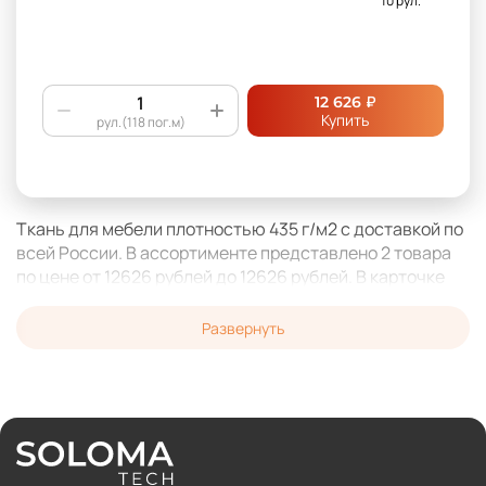
10 рул.
₽
12 626
Купить
рул.(118 пог.м)
Ткань для мебели плотностью 435 г/м2 с доставкой по
всей России. В ассортименте представлено 2 товара
по цене от 12626 рублей до 12626 рублей. В карточке
товара вы можете сравнить предложения от разных
поставщиков комплектующих.
Развернуть
На сайте представлены следующие бренды: . Ткань
для мебели плотностью 435 г/м2 от проверенных
продавцов - гарантия длительной эксплуатации после
изготовления или ремонта вашей мебели. Наша
команда гарантирует качество поставляемой
функциональной и лицевой мебельной фурнитуры.