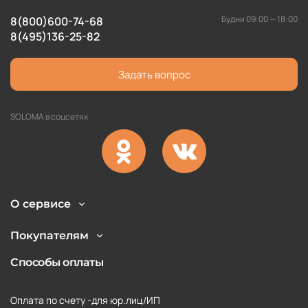
Консультанты помогут на любых этапах работы с
сайтом.
Будни 09:00 — 18:00
8(800)600-74-68
8(495)136-25-82
Независимо от того, какой объем товара вам
необходим, здесь сможете получить наилучшую цену,
Задать вопрос
так-как мы сотрудничаем напрямую с производителем
и можем доставить товар в короткие сроки
SOLOMA в соцсетях
О сервисе
Покупателям
Способы оплаты
Оплата по счету -для юр.лиц/ИП